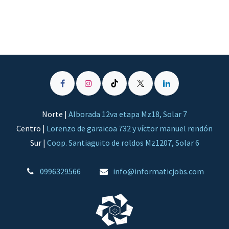
Norte |
Alborada 12va etapa Mz18, Solar 7
Centro |
Lorenzo de garaicoa 732 y víctor manuel rendón
Sur |
Coop. Santiaguito de roldos Mz1207, Solar 6
0996329566
​info@informaticjobs.com