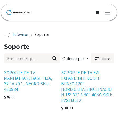
Ir al contenido
...
Televisor
Soporte
Soporte
Ordenar por
Filtros
Disponible
SOPORTE DE TV
SOPORTE DE TV EVL
MANHATTAN, BASE FIJA,
EXPANDIBLE DOBLE
32" A 70" , NEGRO SKU:
BRAZO 120º
460934
HORIZONTAL/INCLINACIO
N 15º 32" A 80" 40KG SKU:
$
9,99
EVSFM512
$
38,31