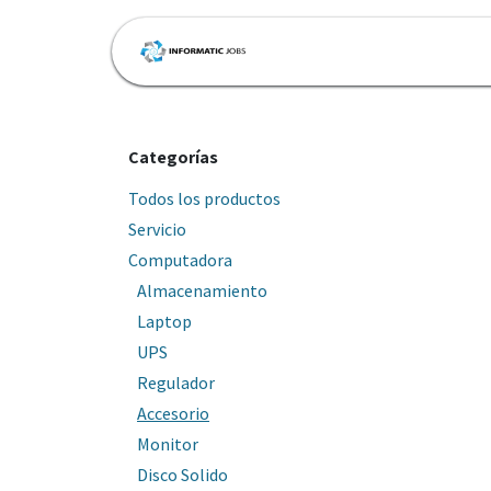
Ir al contenido
Inicio
Tienda
Cita
Categorías
Todos los productos
Servicio
Computadora
Almacenamiento
Laptop
UPS
Regulador
Accesorio
Monitor
Disco Solido