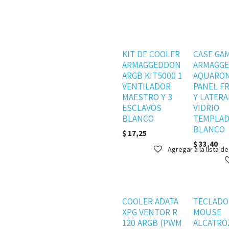
Disponible
Agotado
KIT DE COOLER
CASE GA
ARMAGGEDDON
ARMAGG
ARGB KIT5000 1
AQUARON
VENTILADOR
PANEL F
MAESTRO Y 3
Y LATERA
ESCLAVOS
VIDRIO
BLANCO
TEMPLA
BLANCO
$
17,25
$
33,40
Agregar a la lista d
Disponible
Disponible
COOLER ADATA
TECLADO
XPG VENTOR R
MOUSE
120 ARGB (PWM
ALCATRO