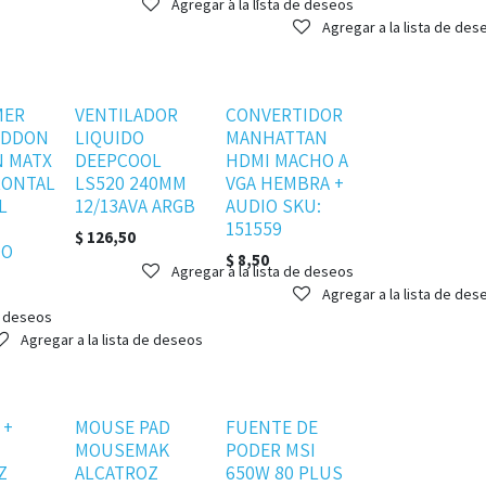
Agregar a la lista de deseos
Agregar a la lista de des
Disponible
MER
VENTILADOR
CONVERTIDOR
EDDON
LIQUIDO
MANHATTAN
 MATX
DEEPCOOL
HDMI MACHO A
RONTAL
LS520 240MM
VGA HEMBRA +
L
12/13AVA ARGB
AUDIO SKU:
151559
$
126,50
DO
$
8,50
Agregar a la lista de deseos
Agregar a la lista de des
e deseos
Agregar a la lista de deseos
Disponible
Agotado
 +
MOUSE PAD
FUENTE DE
MOUSEMAK
PODER MSI
Z
ALCATROZ
650W 80 PLUS