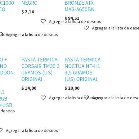
XC1000
NEGRO
BRONZE ATX
CO
MAG-A650BN
$
2,14
$
94,51
Agregar a la lista de deseos
Agregar a la lista de des
e deseos
Agregar a la lista de deseos
Disponible
Disponible
O +
PASTA TERMICA
PASTA TERMICA
ONO
CORSAIR TM30 3
NOCTUA NT-H1
EDDON
GRAMOS (US)
3,5 GRAMOS
ORIGINAL
(US) ORIGINAL
$
14,00
$
20,00
.1
RGB
Agregar a la lista de deseos
Agregar a la lista de des
 +USB
e deseos
Agregar a la lista de deseos