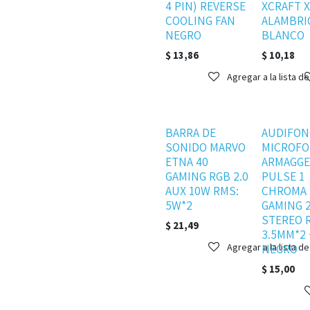
4 PIN) REVERSE
XCRAFT 
COOLING FAN
ALAMBRI
NEGRO
BLANCO
$
13,86
$
10,18
Agregar a la lista d
Disponible
Disponible
BARRA DE
AUDIFON
SONIDO MARVO
MICROF
ETNA 40
ARMAGG
GAMING RGB 2.0
PULSE 1
AUX 10W RMS:
CHROMA
5W*2
GAMING 2
STEREO 
$
21,49
3.5MM*2
Agregar a la lista d
NEGRO
$
15,00