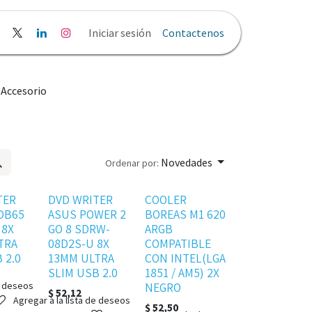
liticas y Privacidad
Iniciar sesión
Contactenos
Accesorio
Novedades
Ordenar por:
Agotado
Agotado
TER
DVD WRITER
COOLER
DB65
ASUS POWER 2
BOREAS M1 620
 8X
GO 8 SDRW-
ARGB
TRA
08D2S-U 8X
COMPATIBLE
 2.0
13MM ULTRA
CON INTEL(LGA
SLIM USB 2.0
1851 / AM5) 2X
e deseos
NEGRO
$
52,12
Agregar a la lista de deseos
$
52,50