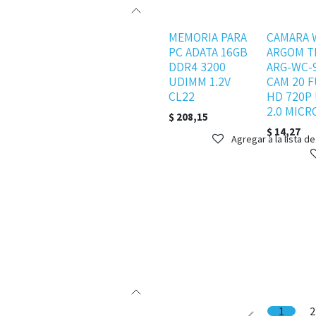
Disponible
Disponible
MEMORIA PARA
CAMARA 
PC ADATA 16GB
ARGOM T
DDR4 3200
ARG-WC-
UDIMM 1.2V
CAM 20 
CL22
HD 720P
2.0 MIC
$
208,15
$
14,27
Agregar a la lista d
1
2