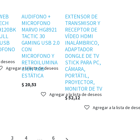
Disponible
Agotado
WEB
AUDIFONO +
EXTENSOR DE
ECH
MICROFONO
TRANSMISOR Y
9120BK
MARVO HG8921
RECEPTOR DE
FULL
TACTIC 30
VÍDEO HDMI
 USB
GAMING USB 2.0
INALÁMBRICO,
ROFONO
CON
ADAPTADOR
MICROFONO Y
DONGLE DE TV
e deseos
RETROILUMINA
STICK PARA PC,
Agregar a la lista de deseos
CIÓN RGB
CÁMARA,
ESTÁTICA
PORTÁTIL,
PROYECTOR,
$
20,53
MONITOR DE TV
Agregar a la lista de deseos
$
52,12
Agregar a la lista de des
3
4
…
6