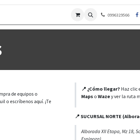
Contáctenos
Garantías
Preguntas Frecuentes
Po
0996329566
s
📍 ¿Cómo llegar?
Haz clic 
ompra de equipos o
Maps
o
Waze
y ver la ruta 
il o escríbenos aquí. ¡Te
📍 SUCURSAL NORTE (Albora
Alborada XII Etapa, Mz 18, So
Espinoza)