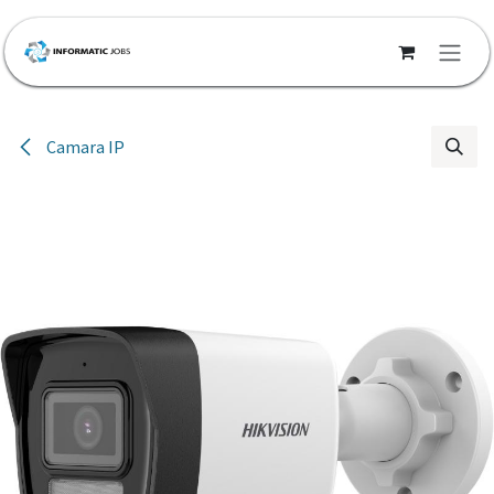
Ir al contenido
Camara IP