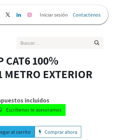
liticas y Privacidad
Iniciar sesión
Contactenos
P CAT6 100%
1 METRO EXTERIOR
Impuestos incluidos
Escríbenos te asesoramos​
egar al carrito
Comprar ahora