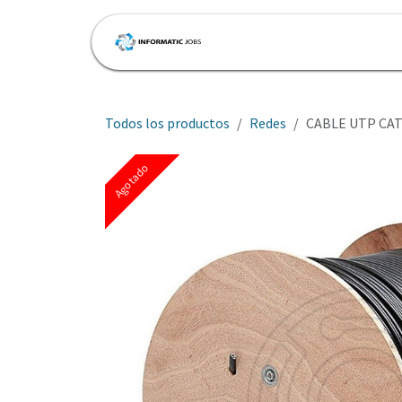
Ir al contenido
Inicio
Tienda
Cita
Todos los productos
Redes
CABLE UTP CA
Agotado