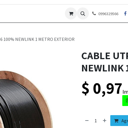
Contáctenos
Garantías
Preguntas Frecuentes
Po
0996329566
T6 100% NEWLINK 1 METRO EXTERIOR
CABLE UT
NEWLINK 
$
0,97
​​
Agr