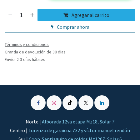
Agregar al carrito
Comprar ahora
Términos y condiciones
Grantía de devolución de 30 días
Envío: 2-3 días hábiles
Norte |
Alborada 12va etapa Mz18, Solar 7
Centro |
Lorenzo de garaicoa 732 y víctor manuel rendón
Sur |
Coop. Santiaguito de roldos Mz1207, Solar 6