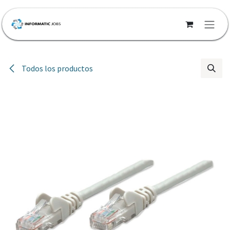
Ir al contenido
Todos los productos