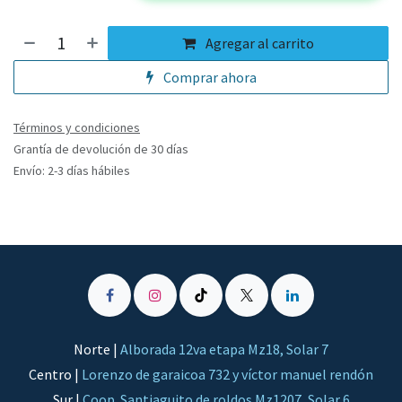
Agregar al carrito
Comprar ahora
Términos y condiciones
Grantía de devolución de 30 días
Envío: 2-3 días hábiles
Norte |
Alborada 12va etapa Mz18, Solar 7
Centro |
Lorenzo de garaicoa 732 y víctor manuel rendón
Sur |
Coop. Santiaguito de roldos Mz1207, Solar 6