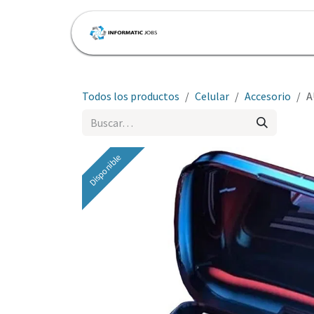
Ir al contenido
Inicio
Tienda
Cita
Todos los productos
Celular
Accesorio
A
Disponible