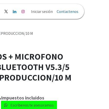
liticas y Privacidad
Iniciar sesión
Contactenos
EPRODUCCION/10 M
S + MICROFONO
BLUETOOTH V5.3/5
PRODUCCION/10 M
1
​​Impuestos incluidos
Escríbenos te asesoramos​