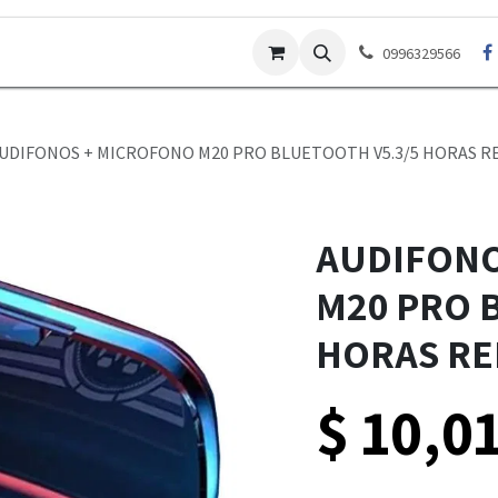
Contáctenos
Garantías
Preguntas Frecuentes
Po
0996329566
UDIFONOS + MICROFONO M20 PRO BLUETOOTH V5.3/5 HORAS R
AUDIFONO
M20 PRO 
HORAS RE
$
10,0