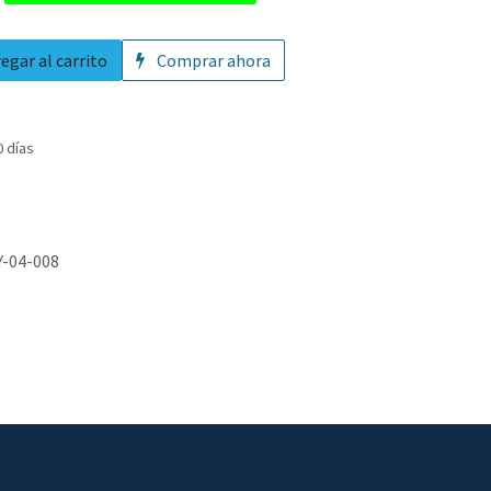
egar al carrito
Comprar ahora
0 días
Y-04-008