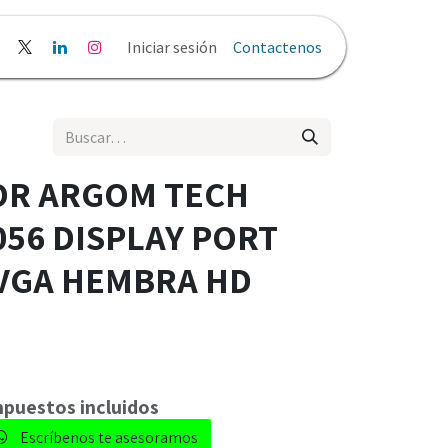
liticas y Privacidad
Iniciar sesión
Contactenos
OR ARGOM TECH
056 DISPLAY PORT
VGA HEMBRA HD
Impuestos incluidos
Escríbenos te asesoramos​