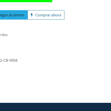
egar al carrito
Comprar ahora
0 días
G-CB-0056