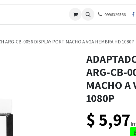
Contáctenos
Garantías
Preguntas Frecuentes
Po
0996329566
 ARG-CB-0056 DISPLAY PORT MACHO A VGA HEMBRA HD 1080P
ADAPTAD
ARG-CB-0
MACHO A 
1080P
$
5,97
​​