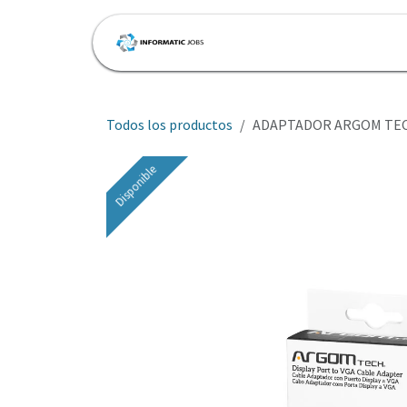
Ir al contenido
Inicio
Tienda
Cita
Todos los productos
ADAPTADOR ARGOM TECH
Disponible
Disponible