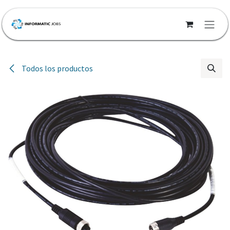
Ir al contenido
Todos los productos