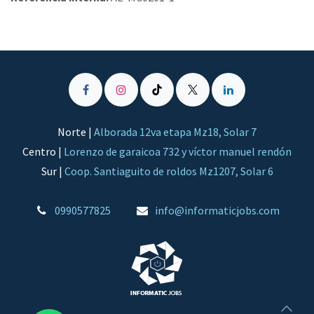
Norte |
Alborada 12va etapa Mz18, Solar 7
Centro |
Lorenzo de garaicoa 732 y víctor manuel rendón
Sur |
Coop. Santiaguito de roldos Mz1207, Solar 6
​​​​​​​​​0​9​9​0​5​7​7​8​2​5
​info@informaticjobs.com